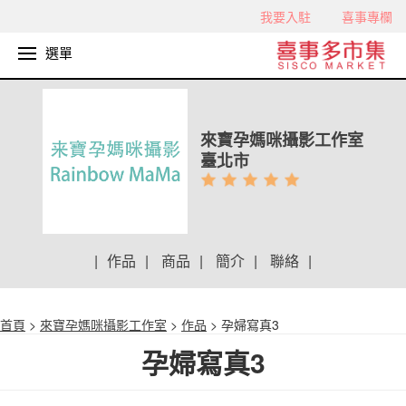
我要入駐
喜事專欄
選單
來寶孕媽咪攝影工作室
臺北市
|
作品
|
商品
|
簡介
|
聯絡
|
首頁
>
來寶孕媽咪攝影工作室
>
作品
> 孕婦寫真3
孕婦寫真3