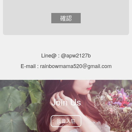
確認
Line@ :
@apw2127b
E-mail :
rainbowmama520＠gmail.com
Join Us
我要入駐